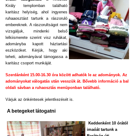
Király templomban található
karitász helyiség, ahol ingyenes
ruhaaosztást tartunk a rászoruló
embereknek. A rászorultságot nem
vizsgáljuk, mindenki belső
lelkiismerete szerint visz ruhákat,
adományba kapott háztartási
eszközöket. Kérjük, hogy aki
teheti, adományával támogassa a
karitász csoport munkáját.
Szerdánként 15.00-16.30 óra között adhatók le az adományok. Az
adományokat válogatás után vesszük át. Bővebb információ a bal
oldali sávban a ruhaosztás menüponban található.
Várjuk az önkéntesek jelentkezését is.
A betegeket látogatni
Keddenként 10 órától
imaóát tartunk a
Barátság úti