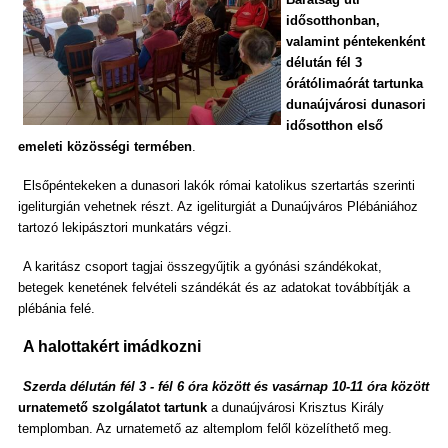
idősotthonban,
valamint péntekenként
délután fél 3
órától
imaórát tartunk
a
dunaújvárosi dunasori
idősotthon első
emeleti közösségi termében
.
Elsőpéntekeken a dunasori lakók római katolikus szertartás szerinti
igeliturgián vehetnek részt. Az igeliturgiát a Dunaújváros Plébániához
tartozó lekipásztori munkatárs végzi.
A karitász csoport tagjai összegyűjtik a gyónási szándékokat,
betegek kenetének felvételi szándékát és az adatokat továbbítják a
plébánia felé.
A halottakért imádkozni
Szerda délután fél 3 - fél 6 óra között és vasárnap 10-11 óra között
urnatemető szolgálatot tartunk
a dunaújvárosi Krisztus Király
templomban. Az urnatemető az altemplom felől közelíthető meg.