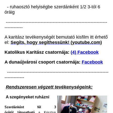
- ruhaosztó helyiségbe szerdánként 1/2 3-tól 6
óráig
-------------------------------------------------------------------
------------
A karitász tevékenységét bemutató kisfilm itt érhető
el:
Segíts, hogy segíthessünk! (youtube.com)
Katolikus Karitász csatornája:
(4) Facebook
A dunaújvárosi csoport csatornája:
Facebook
-------------------------------------------------------------------
-------------
Rendszeresen végzett tevékenységeink:
A szegényeket ruházni
Szerdánként fél 3
órától látogatható
a Krisztus