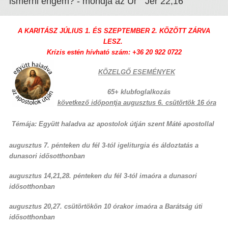
ismerni engem? - mondja az Úr " Jer 22,16
A KARITÁSZ JÚLIUS 1. ÉS SZEPTEMBER 2. KÖZÖTT ZÁRVA
LESZ.
Krízis estén hívható szám: +36 20 922 0722
K
ÖZELGŐ ESEMÉNYEK
65+ klubfoglalkozás
következő időpo
ntja augusztus 6
. csütörtök 16 óra
Témája:
Együtt haladva az apostolok útján szent Máté apostollal
augusztus 7. pénteken du fél 3-tól igeliturgia és áldoztatás a
dunasori idősotthonban
augusztus 14,21,28. pénteken du fél 3-tól imaóra a dunasori
idősotthonban
augusztus 20,27
. csütörtökön 10 órakor imaóra a Barátság úti
idősotthonban