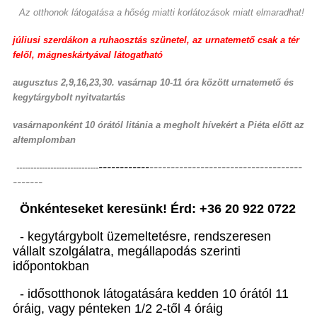
Az otthonok látogatása a hőség miatti korlátozások miatt elmaradhat!
júliusi szerdákon a ruhaosztás szünetel, az urnatemető csak a tér
felől, mágneskártyával látogatható
augusztus 2,9,16,23,30. vasárnap 10-11 óra között urnatemető és
kegytárgybolt nyitvatartás
vasárnaponként 10 órától litánia a megholt hívekért a Piéta előtt az
altemplomban
------------
------------------------------------
-------
----------------------
-------
Önkénteseket keresünk! Érd: +36 20 922 0722
- kegytárgybolt üzemeltetésre, rendszeresen
vállalt szolgálatra, megállapodás szerinti
időpontokban
- idősotthonok látogatására kedden 10 órától 11
óráig, vagy pénteken 1/2 2-től 4 óráig