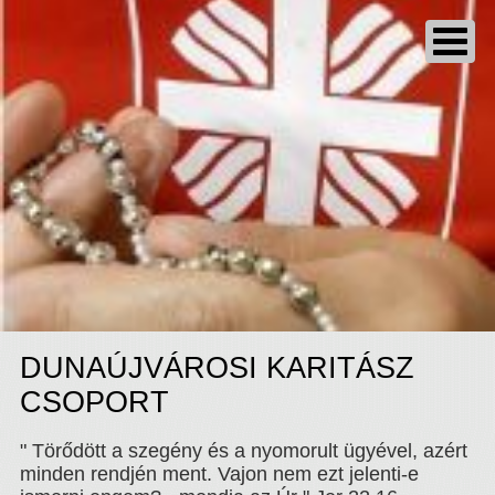
DUNAÚJVÁROSI KARITÁSZ
CSOPORT
" Törődött a szegény és a nyomorult ügyével, azért
minden rendjén ment. Vajon nem ezt jelenti-e